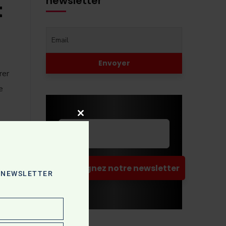
newsletter
t
rer
e
Close
this
A NEWSLETTER
module