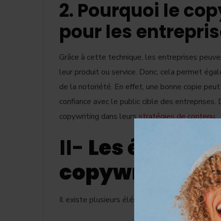
2. Pourquoi le cop
pour les entrepris
Grâce à cette technique, les entreprises peuven
leur produit ou service. Donc, cela permet éga
de la notoriété. En effet, une bonne copie peut
confiance avec le public cible des entreprises. 
copywriting dans leurs
stratégies de contenu
.
II-
Les élément
copywriting
Il existe plusieurs éléments qui constituent le