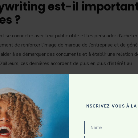
ywriting est-il importan
es ?
t se connecter avec leur public cible et les persuader d’acheter
lement de renforcer l’image de marque de l’entreprise et de géné
 aider à se démarquer des concurrents et à établir une relation d
D’ailleurs, ces dernières accordent de plus en plus d’intérêt au
s clés d’un bon
INSCRIVEZ-VOUS À L
s ingrédients essentiels à un bon copywriting.
Name
Name