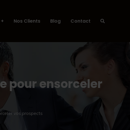
Nos Clients
Blog
Contact
e pour ensorceler
orceler vos prospects