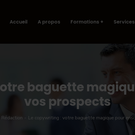
Accueil
A propos
Formations
Services
 votre baguette magiqu
vos prospects
Rédaction
Le copywriting : votre baguette magique pour ens