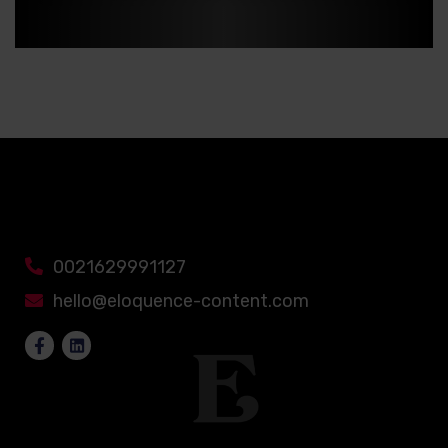
0021629991127
hello@eloquence-content.com